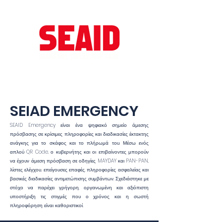
SEIAD EMERGENCY
SEAID Emergency είναι ένα ψηφιακό σημείο άμεσης
πρόσβασης σε κρίσιμες πληροφορίες και διαδικασίες έκτακτης
ανάγκης για το σκάφος και το πλήρωμά του. Μέσω ενός
απλού QR Code, ο κυβερνήτης και οι επιβαίνοντες μπορούν
να έχουν άμεση πρόσβαση σε οδηγίες MAYDAY και PAN-PAN,
λίστες ελέγχου, επείγουσες επαφές, πληροφορίες ασφαλείας και
βασικές διαδικασίες αντιμετώπισης συμβάντων. Σχεδιάστηκε με
στόχο να παρέχει γρήγορη, οργανωμένη και αξιόπιστη
υποστήριξη τις στιγμές που ο χρόνος και η σωστή
πληροφόρηση είναι καθοριστικοί.