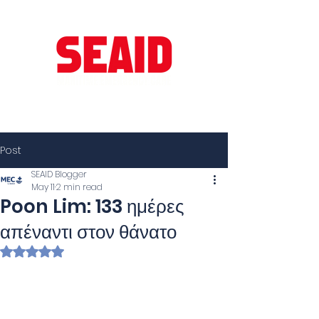
Post
SEAID Blogger
May 11
2 min read
Poon Lim: 133 ημέρες
απέναντι στον θάνατο
Rated NaN out of 5 stars.