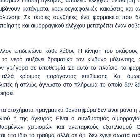
ατισμών. Πτώση άγκυρας, απώλεια ελέγχου, ολίσθηση σ
βάνουν κατάγματα, κρανιοεγκεφαλικές κακώσεις και αν
λυνσης. Σε τέτοιες συνθήκες, ένα φαρμακείο που δεν
οποίησης και αιμορραγικού ελέγχου μετατρέπει έναν σοβα
λλον επιδεινώνει κάθε λάθος. Η κίνηση του σκάφους 
, το νερό αυξάνει δραματικά τον κίνδυνο μόλυνσης, 
 γρήγορα σε υποθερμία. Σε αυτό το πλαίσιο, το φαρμα
 αλλά κρίσιμος παράγοντας επιβίωσης. Και όμως,
λιπές ή απλώς άγνωστο στο πλήρωμα, το οποίο δεν ξέρει
ιήσει.
 τα ατυχήματα πραγματικά θανατηφόρα δεν είναι μόνο η μ
νιού ή της άγκυρας. Είναι ο συνδυασμός αιμορραγίας
θασμένων χειρισμών και ανεπαρκούς εξοπλισμού. Οι
αι στο ίδιο το τραύμα, αλλά σε ό,τι δεν έγινε σωστά στ