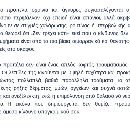
πό προπέλα, σχοινιά και άγκυρες συγκαταλέγονται σ
σιο περιβάλλον, όχι επειδή είναι σπάνιοι, αλλά ακριβώ
ίνουν σε στιγμές χαλάρωσης, ρουτίνας ή υπερβολικής α
θεωρεί ότι «δεν τρέχει κάτι», εκεί που ο κίνδυνος δεν μ
υχήματα είναι από τα πιο βίαια, αιμορραγικά και θανατη
είς στο σκάφος.
 προπέλα δεν είναι ένας απλός κοφτός τραυματισμός.
ι. Οι λεπίδες της κινούνται με υψηλή ταχύτητα και προκ
ώντας πολλαπλά, βαθιά, παράλληλα τραύματα. Το απο
ένης ρήξης δέρματος, μυών, αγγείων και συχνά οστών
ή και ανεξέλεγκτη, ενώ η επιμόλυνση από θαλασσινό νερό
α. Η εικόνα που δημιουργείται δεν θυμίζει «τραύμα
ε άμεσο κίνδυνο υπογκαιμικού σοκ.