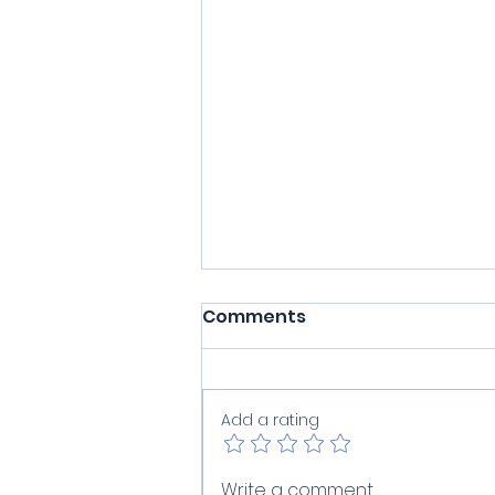
Comments
Add a rating
Πυρκαγιά στο σκάφος:
Write a comment...