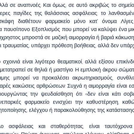
αλλά σε αναπνοές. Και όμως, σε αυτό ακριβώς το σημείο
τερες παγίδες της θαλάσσιας ασφάλειας: το λανθασμέ
σκάφη διαθέτουν φαρμακείο μόνο κατ’ όνομα. Λίγες 
να παυσίπονο. Εξοπλισμός που μπορεί να καλύψει ένα μικ
 άχρηστος μπροστά σε μαζική αιμορραγία ή βαριά κάκωση.
ει τραυματίας, υπάρχει πρόθεση βοήθειας, αλλά δεν υπάρ
σχοινιά είναι λιγότερο θεαματικοί, αλλά εξίσου επικίνδυ
μετατραπεί σε θηλιά ή μαστίγιο. Η εμπλοκή άκρου σώματ
μης μπορεί να προκαλέσει ακρωτηριασμούς, συνθλιπτ
αρές κακώσεις αρθρώσεων. Συχνά η αιμορραγία είναι εσω
ιουργώντας την ψευδαίσθηση ότι «δεν είναι κάτι σοβαρ
νεπαρκές φαρμακείο ενισχύει την καθυστέρηση, καθώ
ητοποίησης, ελέγχου ή παρακολούθησης της κατάστασης
ο ασφάλειας και σταθερότητας, είναι ταυτόχρονα