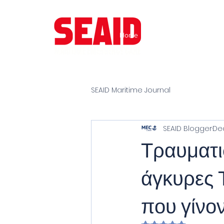
Home
About
FAQ
Upcomi
SEAID Maritime Journal
SEAID Blogger
Dec
Τραυματι
άγκυρες 
που γίνο