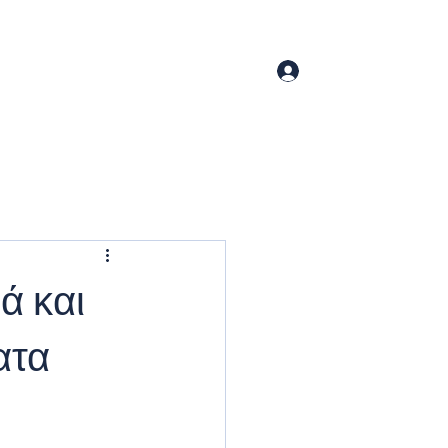
SEAID Maritime Journal
Contact
Log In
ά και
ατα