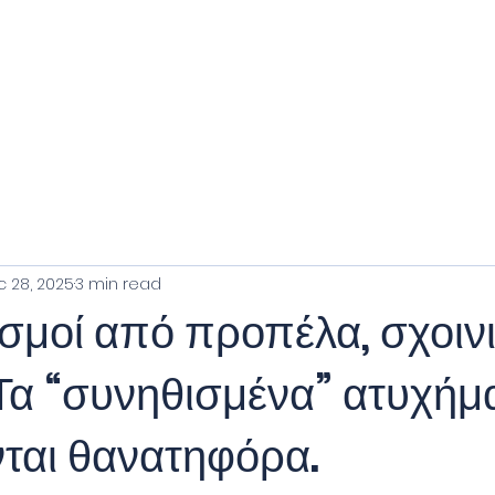
ng Courses
SEAID Registry
Micro Lessons
SEAID Emergency
 28, 2025
3 min read
σμοί από προπέλα, σχοινι
Τα “συνηθισμένα” ατυχήμ
νται θανατηφόρα.