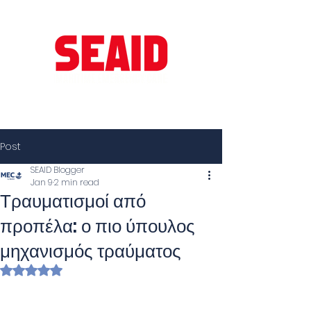
Post
SEAID Blogger
Jan 9
2 min read
Τραυματισμοί από
προπέλα: ο πιο ύπουλος
μηχανισμός τραύματος
Rated NaN out of 5 stars.