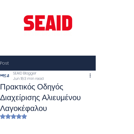
Post
SEAID Blogger
Jun 18
3 min read
Πρακτικός Οδηγός
Διαχείρισης Αλιευμένου
Λαγοκέφαλου
Rated NaN out of 5 stars.