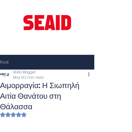
Post
SEAID Blogger
May 13
2 min read
Αιμορραγία: Η Σιωπηλή
Αιτία Θανάτου στη
Θάλασσα
Rated NaN out of 5 stars.